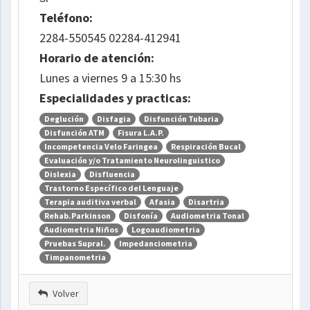
Teléfono:
2284-550545 02284-412941
Horario de atención:
Lunes a viernes 9 a 15:30 hs
Especialidades y practicas:
Deglución
Disfagia
Disfunción Tubaria
Disfunción ATM
Fisura L.A.P.
Incompetencia Velo Faringea
Respiración Bucal
Evaluación y/o Tratamiento Neurolinguistico
Dislexia
Disfluencia
Trastorno Específico del Lenguaje
Terapia auditiva verbal
Afasia
Disartria
Rehab.Parkinson
Disfonía
Audiometria Tonal
Audiometria Niños
Logoaudiometria
Pruebas Supral.
Impedanciometria
Timpanometria
Volver